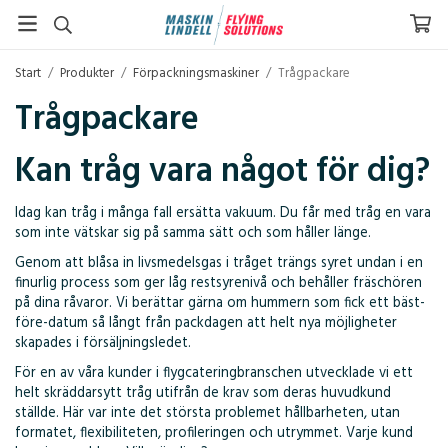
Start
/
Produkter
/
Förpackningsmaskiner
/
Trågpackare
Trågpackare
Kan tråg vara något för dig?
Idag kan tråg i många fall ersätta vakuum. Du får med tråg en vara
som inte vätskar sig på samma sätt och som håller länge.
Genom att blåsa in livsmedelsgas i tråget trängs syret undan i en
finurlig process som ger låg restsyrenivå och behåller fräschören
på dina råvaror. Vi berättar gärna om hummern som fick ett bäst-
före-datum så långt från packdagen att helt nya möjligheter
skapades i försäljningsledet.
För en av våra kunder i flygcateringbranschen utvecklade vi ett
helt skräddarsytt tråg utifrån de krav som deras huvudkund
ställde. Här var inte det största problemet hållbarheten, utan
formatet, flexibiliteten, profileringen och utrymmet. Varje kund