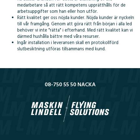
medarbetare så att rätt kompetens upprätthålls för de
arbetsuppgifter som han eller hon utför.
Rätt kvalitet ger oss nöjda kunder. Nöjda kunder är nyckeln
till vår framgång. Genom att göra rätt från början i alla led
behöver vi inte "rätta" i efterhand. Med rätt kvalitet kan vi
därmed hushålla bättre med våra resurser.
Ingår installation i leveransen skall en protokollförd
slutbesiktning utföras tillsammans med kund.
08-750 55 50 NACKA