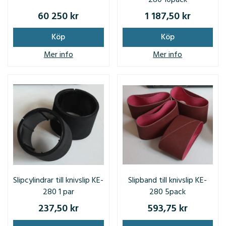
60 250 kr
1 187,50 kr
Köp
Köp
Mer info
Mer info
Slipcylindrar till knivslip KE-
Slipband till knivslip KE-
280 1 par
280 5pack
237,50 kr
593,75 kr