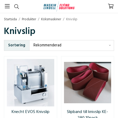
Startsida
/
Produkter
/
Köksmaskiner
/
Knivslip
Knivslip
Sortering
Knecht EVO5 Knivslip
Slipband till knivslip KE-
280 10pack