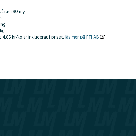
påsar i 90 my
m.
ing
 kg
 4,85 kr/kg är inkluderat i priset,
läs mer på FTI AB