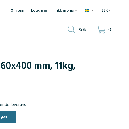
Om oss
Logga in
0
Sök
160x400 mm, 11kg,
ående leverans
rgen