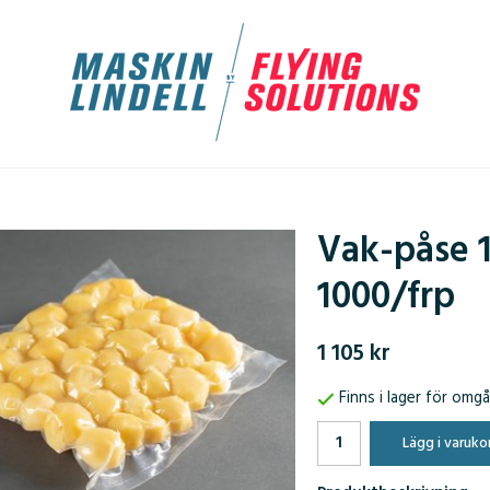
Vak-påse 
1000/frp
1 105 kr
Finns i lager för omg
Lägg i varuko