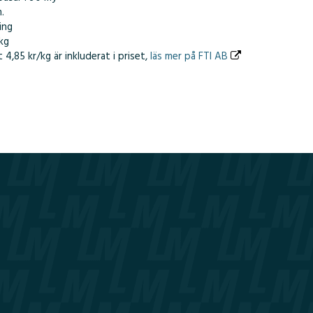
m.
ing
 kg
 4,85 kr/kg är inkluderat i priset,
läs mer på FTI AB