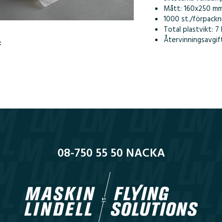
Mått: 160x250 m
1000 st./förpackn
Total plastvikt: 7
Återvinningsavgift
:
08-750 55 50 NACKA