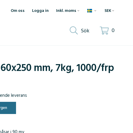
Om oss
Logga in
0
Sök
160x250 mm, 7kg, 1000/frp
ående leverans
rgen
påsar i 90 my